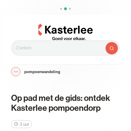
Naar inhoud
Kasterlee
Zoeken
Zoeken
pompoenwandeling
Toon alle broodkruimel items
Op pad met de gids: ontdek
Kasterlee pompoendorp
3 uur