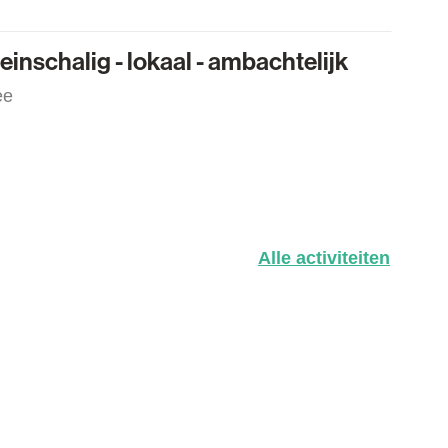
schalig - lokaal - ambachtelijk
einschalig - lokaal - ambachtelijk
ee
Alle activiteiten