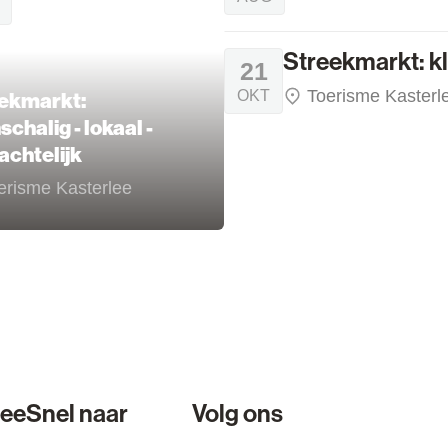
Streekmarkt: klein
Streekmarkt: kl
WO
21
Toerisme Kasterl
OKT
ekmarkt:
schalig - lokaal -
chtelijk
erisme Kasterlee
lee
Snel naar
Volg ons