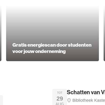
Gratis energiescan door studenten
voor jouw onderneming
telijk
rkt: kleinschalig - lokaal - ambachtelijk
Schatten van Vlieg
Schatten van Vl
ZA
TOT
29
Bibliotheek Kaste
AUG