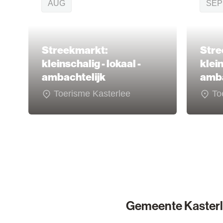
AUG
SEP
Streekmarkt:
Stre
kleinschalig - lokaal -
klein
ambachtelijk
amba
Toerisme Kasterlee
To
Gemeente Kaster