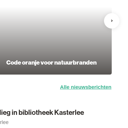
Rechts
U
Code oranje voor natuurbranden
Alle nieuwsberichten
 in bibliotheek Kasterlee
ieg in bibliotheek Kasterlee
rlee