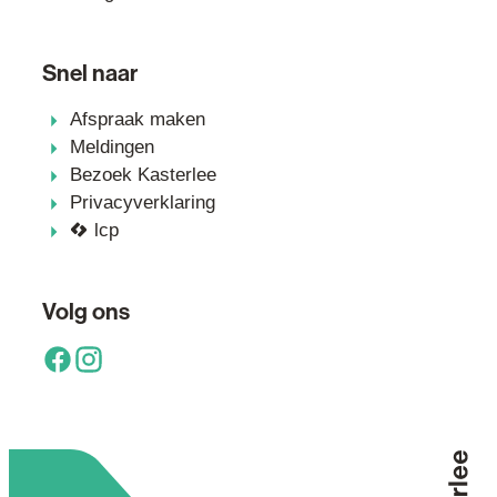
Snel naar
Afspraak maken
Meldingen
Bezoek Kasterlee
Privacyverklaring
lcp
Volg ons
Facebook
Instagram
Terug 