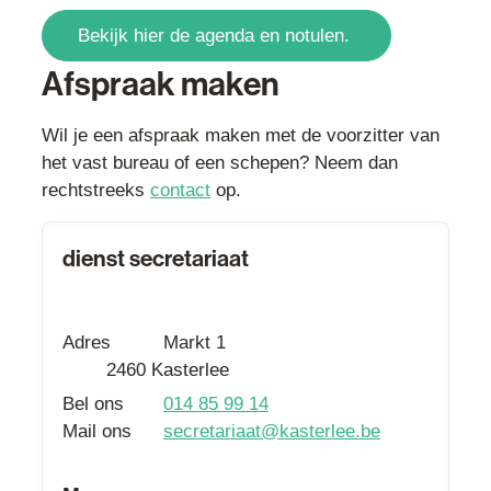
Bekijk hier de agenda en notulen.
Afspraak maken
Wil je een afspraak maken met de voorzitter van
het vast bureau of een schepen? Neem dan
rechtstreeks
contact
op.
Contact
dienst secretariaat
Adres
Markt 1
,
2460
Kasterlee
Bel ons
014 85 99 14
Mail ons
secretariaat
@
kasterlee.be