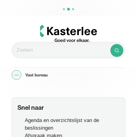
Naar inhoud
Kasterlee
Zoeken
Zoeken
Vast bureau
Toon alle broodkruimel items
Snel naar
Agenda en overzichtslijst van de
beslissingen
Afspraak maken