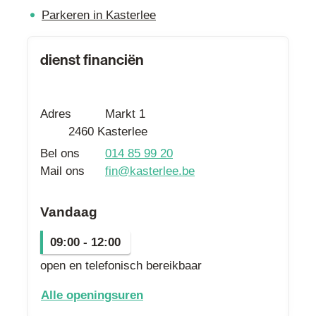
Parkeren in Kasterlee
Contact
dienst financiën
Adres
Markt 1
,
2460
Kasterlee
Bel ons
014 85 99 20
Mail ons
fin
@
kasterlee.be
Vandaag
09:00
-
12:00
open en telefonisch bereikbaar
dienst financiën
Alle openingsuren