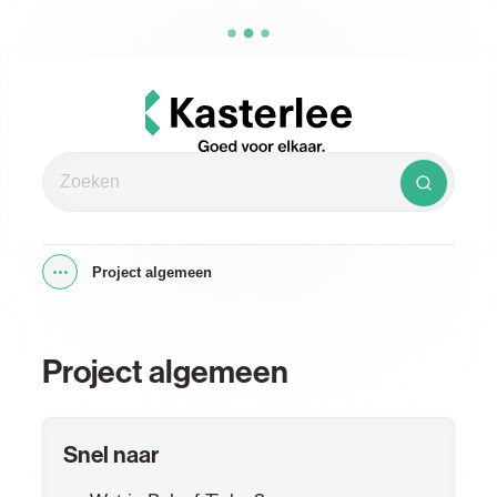
Naar inhoud
Kasterlee
Zoeken
Zoeken
Project algemeen
Toon alle broodkruimel items
Project algemeen
Snel naar