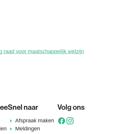
g raad voor maatschappelijk welzijn
lee
Snel naar
Volg ons
Afspraak maken
Facebook
Instagram
den
Meldingen