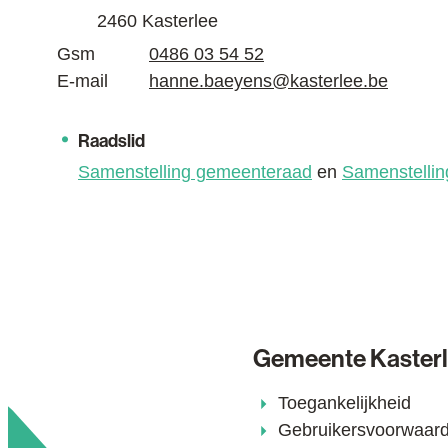
,
2460
Kasterlee
Gsm
0486 03 54 52
E-mail
hanne.baeyens
@
kasterlee.be
Functies
Raadslid
Samenstelling gemeenteraad
en
Samenstellin
Gemeente Kaster
Toegankelijkheid
Gebruikersvoorwaar