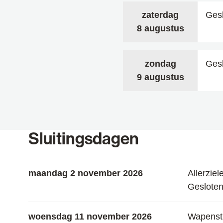
zaterdag
Ges
2026
8 augustus
zondag
Ges
2026
9 augustus
Sluitingsdagen
maandag 2 november 2026
Allerziel
Geslote
woensdag 11 november 2026
Wapensti