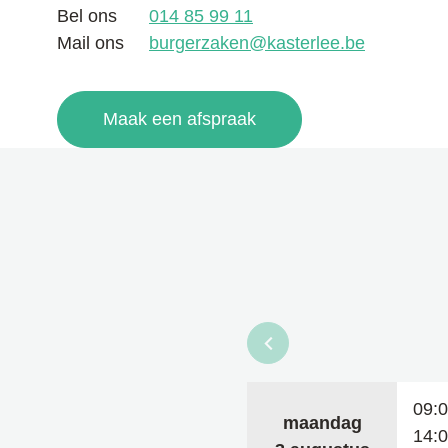
Bel ons
014 85 99 11
Mail ons
burgerzaken
@
kasterlee.be
Maak een afspraak
Bekijk openingsuren v
09:
maandag
14: