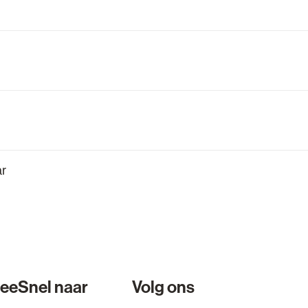
n
n
n
ar
n
lee
Snel naar
Volg ons