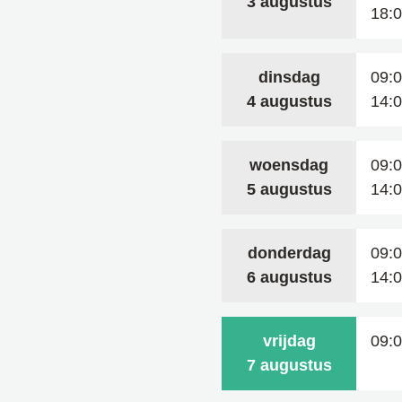
2026
3 augustus
18:
dinsdag
09:
2026
4 augustus
14:
woensdag
09:
2026
5 augustus
14:
donderdag
09:
2026
6 augustus
14:
vrijdag
09:
2026
7 augustus