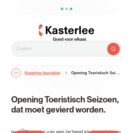
Naar inhoud
Kasterlee
Zoeken
Zoeken
Kasterlee bezoeken
Opening Toeristisch Seizoen
Toon alle broodkruimel items
Opening Toeristisch Seizoen,
dat moet gevierd worden.