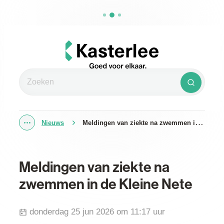
Naar inhoud
Kasterlee
Zoeken
Zoeken
Nieuws
Meldingen van ziekte na zwemmen in de Kleine Nete
Toon alle broodkruimel items
Meldingen van ziekte na
zwemmen in de Kleine Nete
Gepubliceerd op
donderdag 25 jun 2026 om 11:17 uur