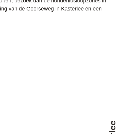
n lopen, bezoek dan de hondenlosloopzones in
rking van de Goorseweg in Kasterlee en een
Terug naar