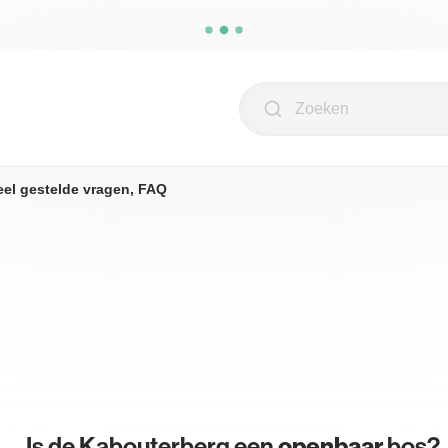
Zoeken
eel gestelde vragen, FAQ
Is de Kabouterberg een
openbaar
bos?