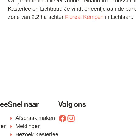
Wilt je hond toch liever zonder leiband in de bosse
Kasterlee en Lichtaart. Je vindt er eentje aan de pa
zone van 2,2 ha achter
Floreal Kempen
in Lichtaart.
lee
Snel naar
Volg ons
Afspraak maken
Facebook
Instagram
den
Meldingen
Bezoek Kasterlee