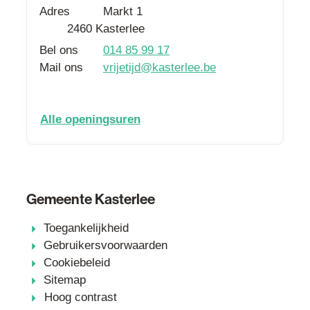
Adres
Markt 1
,
2460
Kasterlee
Bel ons
014 85 99 17
Mail ons
vrijetijd
@
kasterlee.be
dienst vrije tijd
Alle openingsuren
Gemeente Kasterlee
Toegankelijkheid
Gebruikersvoorwaarden
Cookiebeleid
Sitemap
Hoog contrast