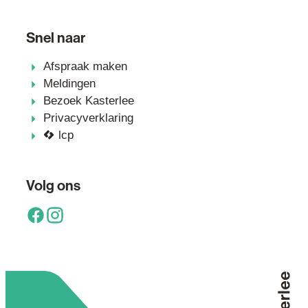
Snel naar
Afspraak maken
Meldingen
Bezoek Kasterlee
Privacyverklaring
lcp
Volg ons
Facebook
Instagram
Terug 