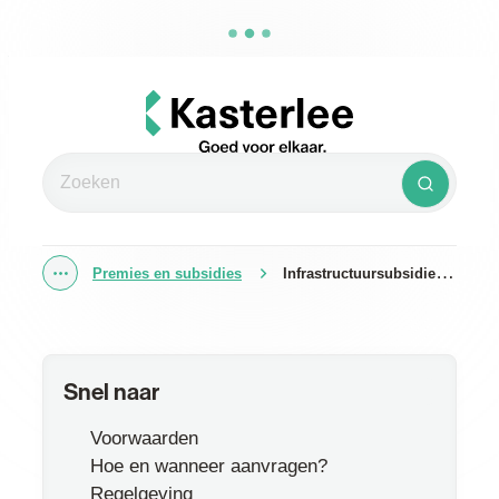
Naar inhoud
Kasterlee
Zoeken
Zoeken
Premies en subsidies
Infrastructuursubsidie verenigingen
Toon alle broodkruimel items
Snel naar
Voorwaarden
Hoe en wanneer aanvragen?
Regelgeving