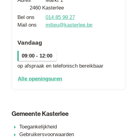
Adres
Markt 1
,
2460
Kasterlee
Bel ons
014 85 99 27
Mail ons
milieu
@
kasterlee.be
Vandaag
09:00
-
12:00
op afspraak en telefonisch bereikbaar
dienst milieu
Alle openingsuren
Gemeente Kasterlee
Toegankelijkheid
Gebruikersvoorwaarden