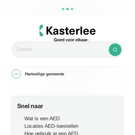
Naar inhoud
Kasterlee
Zoeken
Zoeken
Hartveilige gemeente
Toon alle broodkruimel items
Snel naar
Wat is een AED
Locaties AED-toestellen
Hoe gebruik je een AED