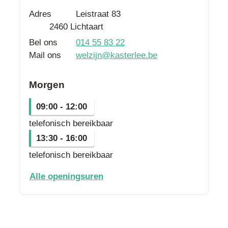
Adres
Leistraat 83
,
2460
Lichtaart
Bel ons
014 55 83 22
Mail ons
welzijn
@
kasterlee.be
Morgen
09:00
-
12:00
telefonisch bereikbaar
13:30
-
16:00
telefonisch bereikbaar
dienst welzijn
Alle openingsuren