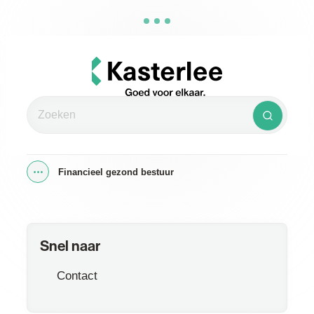
Naar inhoud
Kasterlee
Zoeken
Zoeken
Financieel gezond bestuur
Toon alle broodkruimel items
Snel naar
Contact