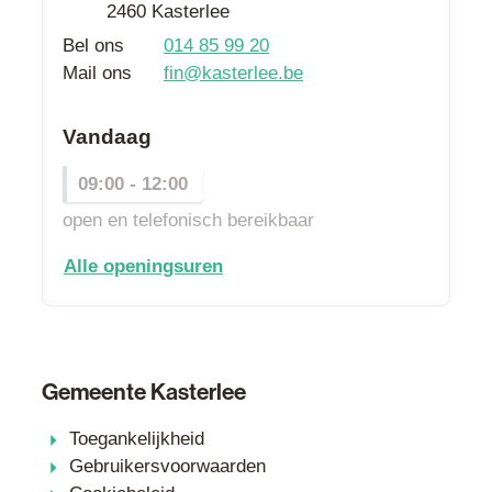
,
2460
Kasterlee
Bel ons
014 85 99 20
Mail ons
fin
@
kasterlee.be
Vandaag
09:00
-
12:00
open en telefonisch bereikbaar
dienst financiën
Alle openingsuren
Gemeente Kasterlee
Toegankelijkheid
Gebruikersvoorwaarden