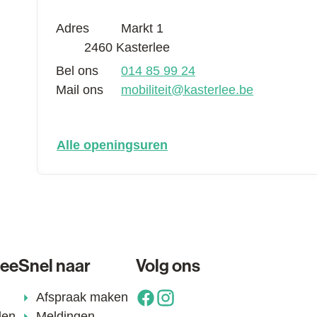
Adres
Markt 1
,
2460
Kasterlee
Bel ons
014 85 99 24
Mail ons
mobiliteit
@
kasterlee.be
dienst mobiliteit
Alle openingsuren
lee
Snel naar
Volg ons
Afspraak maken
Facebook
Instagram
den
Meldingen