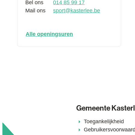
Bel ons
014 85 99 17
Mail ons
sport
@
kasterlee.be
dienst sport
Alle openingsuren
Gemeente Kaster
Toegankelijkheid
Gebruikersvoorwaar