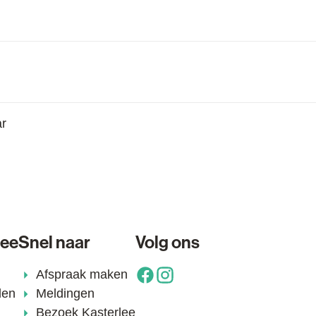
n
n
ar
n
lee
Snel naar
Volg ons
Afspraak maken
Facebook
Instagram
den
Meldingen
Bezoek Kasterlee