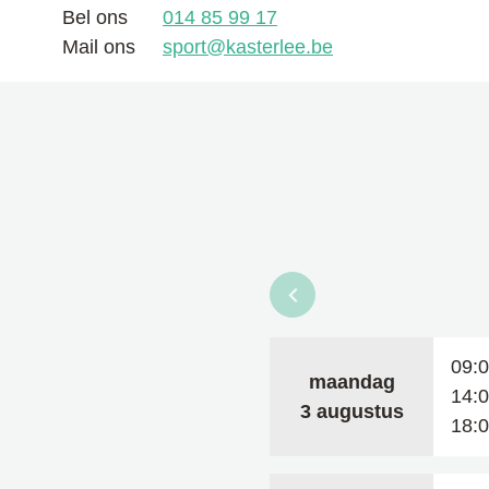
Bel ons
014 85 99 17
Mail ons
sport
@
kasterlee.be
Bekijk openingsuren v
09:
maandag
14:
2026
3 augustus
18: