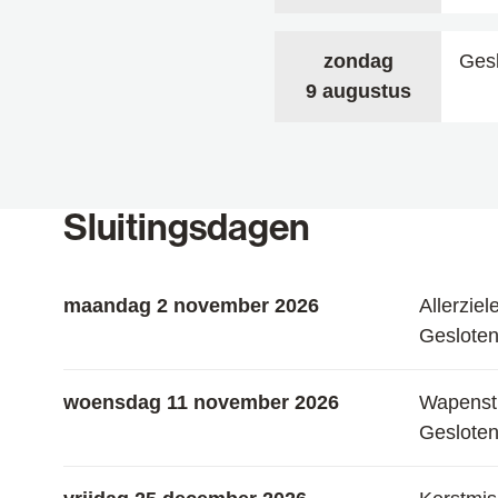
zondag
Ges
2026
9 augustus
Sluitingsdagen
maandag 2 november 2026
Allerziel
Geslote
woensdag 11 november 2026
Wapensti
Geslote