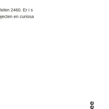
elen 2460. Er i s
jecten en curiosa
Terug naar