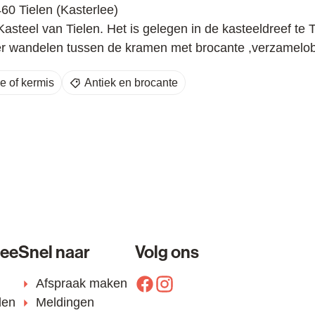
460
Tielen (Kasterlee)
steel van Tielen. Het is gelegen in de kasteeldreef te Ti
ker wandelen tussen de kramen met brocante ,verzamelob
ie of kermis
Antiek en brocante
lee
Snel naar
Volg ons
Afspraak maken
Facebook
Instagram
den
Meldingen