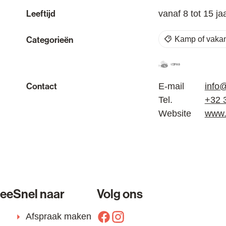
Leeftijd
vanaf
8
tot
15
ja
Categorieën
Kamp of vakan
Samen met kin
Dit is een 
Contact
E-mail
info
Tel.
+32 
Website
www.
lee
Snel naar
Volg ons
Afspraak maken
Facebook
Instagram