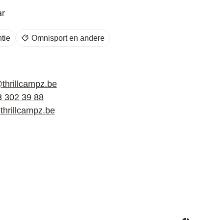
ar
tie
Omnisport en andere
deren eropuit!
UiTPAS activiteit.
@
thrillcampz.be
3 302 39 88
thrillcampz.be