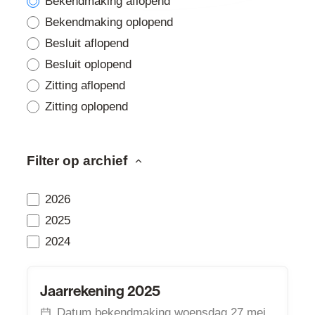
Bekendmaking aflopend
Bekendmaking oplopend
Besluit aflopend
Besluit oplopend
Zitting aflopend
Zitting oplopend
Filter op archief
2026
2025
2024
Bekendmakingen
Jaarrekening 2025
Jaarrekening 2025
Datum bekendmaking
woensdag 27 mei