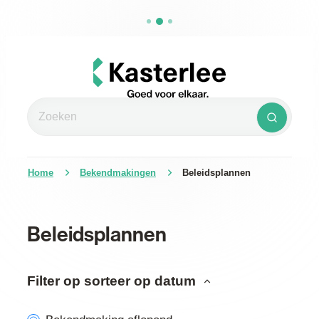
Naar inhoud
Kasterlee
Zoeken
Zoeken
Home
Bekendmakingen
Beleidsplannen
Beleidsplannen
Verfijn of wijzig resultaten
Filter op sorteer op datum